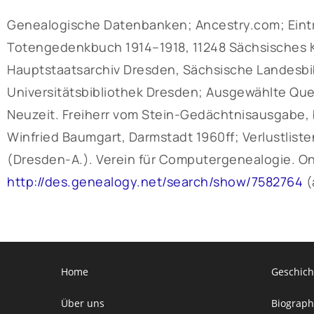
Genealogische Datenbanken; Ancestry.com; Eintra
Totengedenkbuch 1914–1918, 11248 Sächsisches Kr
Hauptstaatsarchiv Dresden, Sächsische Landesbib
Universitätsbibliothek Dresden; Ausgewählte Qu
Neuzeit. Freiherr vom Stein-Gedächtnisausgabe, b
Winfried Baumgart, Darmstadt 1960ff; Verlustlisten 
(Dresden-A.). Verein für Computergenealogie. On
http://des.genealogy.net/search/show/7582764
(
Home
Geschich
Über uns
Biograph