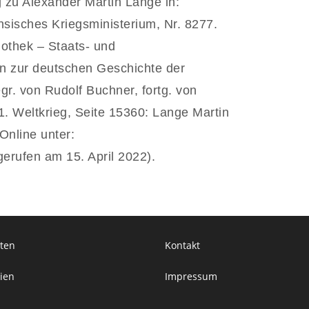
 zu Alexander Martin Lange in:
isches Kriegsministerium, Nr. 8277.
othek – Staats- und
en zur deutschen Geschichte der
r. von Rudolf Buchner, fortg. von
1. Weltkrieg, Seite 15360: Lange Martin
Online unter:
erufen am 15. April 2022).
ten
Kontakt
ien
Impressum