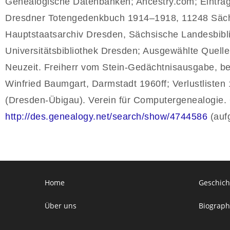
Genealogische Datenbanken; Ancestry.com; Eintrag
Dresdner Totengedenkbuch 1914–1918, 11248 Sächs
Hauptstaatsarchiv Dresden, Sächsische Landesbibli
Universitätsbibliothek Dresden; Ausgewählte Quell
Neuzeit. Freiherr vom Stein-Gedächtnisausgabe, beg
Winfried Baumgart, Darmstadt 1960ff; Verlustlisten 
(Dresden-Übigau). Verein für Computergenealogie. 
http://des.genealogy.net/search/show/4744586
(aufg
Home
Geschich
Über uns
Biograph