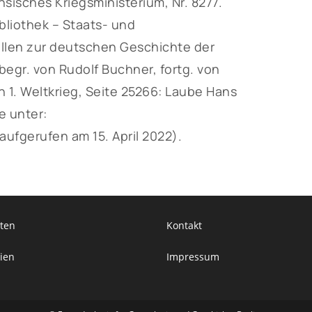
isches Kriegsministerium, Nr. 8277.
liothek – Staats- und
ellen zur deutschen Geschichte der
egr. von Rudolf Buchner, fortg. von
n 1. Weltkrieg, Seite 25266: Laube Hans
e unter:
aufgerufen am 15. April 2022).
ten
Kontakt
ien
Impressum