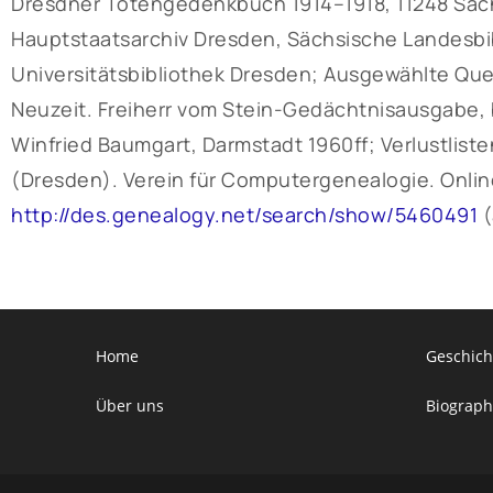
Dresdner Totengedenkbuch 1914–1918, 11248 Sächs
Hauptstaatsarchiv Dresden, Sächsische Landesbib
Universitätsbibliothek Dresden; Ausgewählte Qu
Neuzeit. Freiherr vom Stein-Gedächtnisausgabe, b
Winfried Baumgart, Darmstadt 1960ff; Verlustliste
(Dresden). Verein für Computergenealogie. Onlin
http://des.genealogy.net/search/show/5460491
(
Home
Geschich
Über uns
Biograph