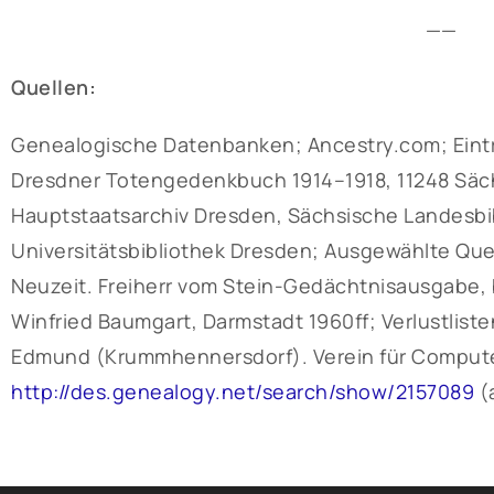
——
Quellen:
Genealogische Datenbanken; Ancestry.com; Eint
Dresdner Totengedenkbuch 1914–1918, 11248 Sächs
Hauptstaatsarchiv Dresden, Sächsische Landesbib
Universitätsbibliothek Dresden; Ausgewählte Qu
Neuzeit. Freiherr vom Stein-Gedächtnisausgabe, b
Winfried Baumgart, Darmstadt 1960ff; Verlustlisten
Edmund (Krummhennersdorf). Verein für Compute
http://des.genealogy.net/search/show/2157089
(a