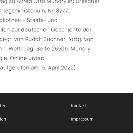
ag zu Alfred Otto Mundry in: Dresdner
iegsministerium, Nr. 8277.
liothek – Staats- und
ellen zur deutschen Geschichte der
egr. von Rudolf Buchner, fortg. von
n 1. Weltkrieg, Seite 26505: Mundry
ie. Online unter:
aufgerufen am 15. April 2022).
ten
Kontakt
ien
Impressum