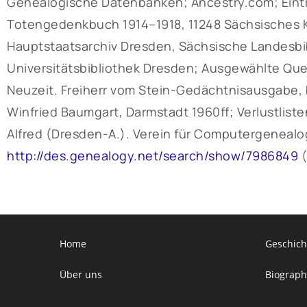
Genealogische Datenbanken; Ancestry.com; Eintr
Totengedenkbuch 1914–1918, 11248 Sächsisches Kr
Hauptstaatsarchiv Dresden, Sächsische Landesbib
Universitätsbibliothek Dresden; Ausgewählte Qu
Neuzeit. Freiherr vom Stein-Gedächtnisausgabe, b
Winfried Baumgart, Darmstadt 1960ff; Verlustliste
Alfred (Dresden-A.). Verein für Computergenealog
http://des.genealogy.net/search/show/7986849
(
Home
Geschich
Über uns
Biograph