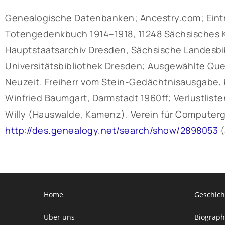
Genealogische Datenbanken; Ancestry.com; Eintra
Totengedenkbuch 1914–1918, 11248 Sächsisches Kr
Hauptstaatsarchiv Dresden, Sächsische Landesbib
Universitätsbibliothek Dresden; Ausgewählte Qu
Neuzeit. Freiherr vom Stein-Gedächtnisausgabe, b
Winfried Baumgart, Darmstadt 1960ff; Verlustlisten
Willy (Hauswalde, Kamenz). Verein für Computerg
http://des.genealogy.net/search/show/2898053
(
Home
Geschich
Über uns
Biograph