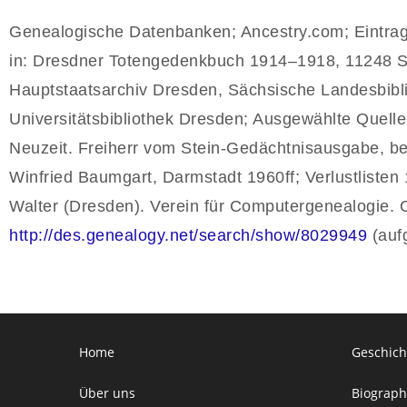
Genealogische Datenbanken; Ancestry.com; Eintr
in: Dresdner Totengedenkbuch 1914–1918, 11248 Sä
Hauptstaatsarchiv Dresden, Sächsische Landesbibli
Universitätsbibliothek Dresden; Ausgewählte Quell
Neuzeit. Freiherr vom Stein-Gedächtnisausgabe, beg
Winfried Baumgart, Darmstadt 1960ff; Verlustlisten
Walter (Dresden). Verein für Computergenealogie. O
http://des.genealogy.net/search/show/8029949
(aufg
Home
Geschich
Über uns
Biograph