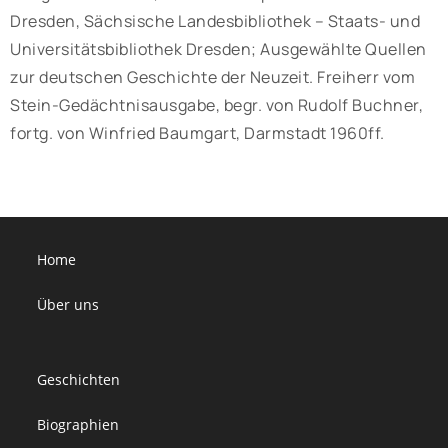
Dresden, Sächsische Landesbibliothek – Staats- und
Universitätsbibliothek Dresden; Ausgewählte Quellen
zur deutschen Geschichte der Neuzeit. Freiherr vom
Stein-Gedächtnisausgabe, begr. von Rudolf Buchner,
fortg. von Winfried Baumgart, Darmstadt 1960ff.
Home
Über uns
Geschichten
Biographien