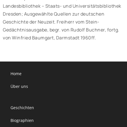
Landesbibliothek – Staats- und Universitätsbibliothek
Dresden; Ausgewählte Quellen zur deutschen
Geschichte der Neuzeit. Freiherr vom Stein-
Gedächtnisausgabe, begr. von Rudolf Buchner, fortg.
von Winfried Baumgart, Darmstadt 1960ff.
Home
Über uns
Geschichten
Biographien