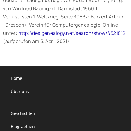
Gedächtnisausgabe, begr. von Rudolf Buchner, fortg.
von Winfried Baumgart, Darmstadt 1960ff;
Verlustlisten 1. Weltkrieg, Seite 30637: Burkert Arthur
(Dresden). Verein für Computergenealogie. Online
unter:
http://des.genealogy.net/search/show/6521812
(aufgerufen am 5. April 2021).
Home
Über uns
Geschichten
Biographien