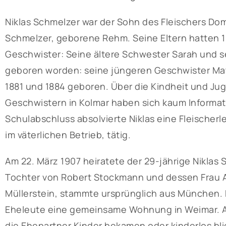
Niklas Schmelzer war der Sohn des Fleischers Do
Schmelzer, geborene Rehm. Seine Eltern hatten 18
Geschwister: Seine ältere Schwester Sarah und s
geboren worden: seine jüngeren Geschwister Mat
1881 und 1884 geboren. Über die Kindheit und Ju
Geschwistern in Kolmar haben sich kaum Informa
Schulabschluss absolvierte Niklas eine Fleischerl
im väterlichen Betrieb, tätig.
Am 22. März 1907 heiratete der 29-jährige Nikla
Tochter von Robert Stockmann und dessen Frau
Müllerstein, stammte ursprünglich aus München.
Eheleute eine gemeinsame Wohnung in Weimar. Au
die Ehepartner Kinder bekamen oder kinderlos bli