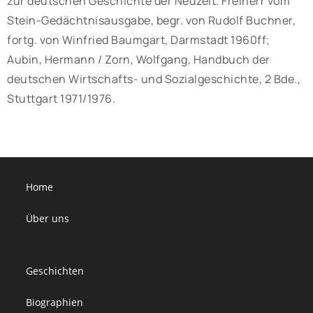
zur deutschen Geschichte der Neuzeit. Freiherr vom
Stein-Gedächtnisausgabe, begr. von Rudolf Buchner,
fortg. von Winfried Baumgart, Darmstadt 1960ff;
Aubin, Hermann / Zorn, Wolfgang, Handbuch der
deutschen Wirtschafts- und Sozialgeschichte, 2 Bde.,
Stuttgart 1971/1976.
Home
Über uns
Geschichten
Biographien