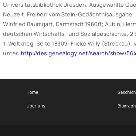
Universitätsbibliothek Dresden; Ausgewählte Qu
Neuzeit. Freiherr vom Stein-Gedächtnisausgabe, b
Winfried Baumgart, Darmstadt 1960ff; Aubin, Her
deutschen Wirtschafts- und Sozialgeschichte, 2 Bd
1. Weltkrieg, Seite 18309: Fricke Willy (Streckau)
unter:
http://des.genealogy.net/search/show/56
Home
Geschich
Über uns
Biograph