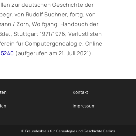
ellen zur deutschen Geschichte der
egr. von Rudolf Buchner, fortg. von
mann / Zorn, Wolfgang, Handbuch der
e., Stuttgart 1971/1976; Verlustlisten
. Verein für Computergenealogie. Online
45240
(aufgerufen am 21. Juli 2021).
ten
Kontakt
ien
Impressum
© Freundeskreis für Genealogie und Geschichte Berlins