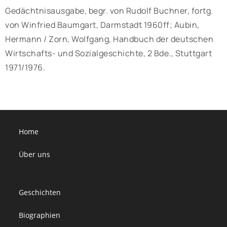
Gedächtnisausgabe, begr. von Rudolf Buchner, fortg.
von Winfried Baumgart, Darmstadt 1960ff; Aubin,
Hermann / Zorn, Wolfgang, Handbuch der deutschen
Wirtschafts- und Sozialgeschichte, 2 Bde., Stuttgart
1971/1976.
Home
Über uns
Geschichten
Biographien